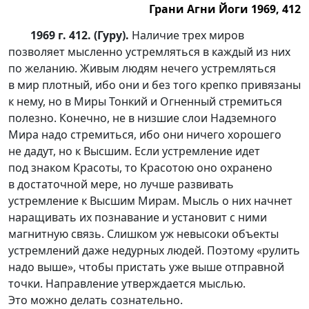
Грани Агни Йоги 1969, 412
1969 г. 412. (Гуру).
Наличие трех миров
позволяет мысленно устремляться в каждый из них
по желанию. Живым людям нечего устремляться
в мир плотный, ибо они и без того крепко привязаны
к нему, но в Миры Тонкий и Огненный стремиться
полезно. Конечно, не в низшие слои Надземного
Мира надо стремиться, ибо они ничего хорошего
не дадут, но к Высшим. Если устремление идет
под знаком Красоты, то Красотою оно охранено
в достаточной мере, но лучше развивать
устремление к Высшим Мирам. Мысль о них начнет
наращивать их познавание и установит с ними
магнитную связь. Слишком уж невысоки объекты
устремлений даже недурных людей. Поэтому «рулить
надо выше», чтобы пристать уже выше отправной
точки. Направление утверждается мыслью.
Это можно делать сознательно.