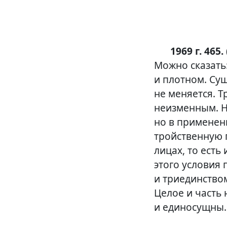
1969 г. 465. 
Можно сказать:
и плотном. Су
не меняется. 
неизменным. Н
но в применени
тройственную п
лицах, то есть
этого условия
и триединством
Целое и часть 
и единосущны.