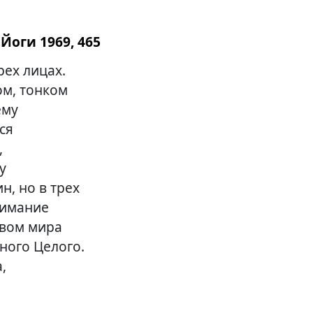
Йоги 1969, 465
рех лицах.
ом, тонком
ему
ся
,
у
н, но в трех
нимание
твом мира
ного Целого.
,