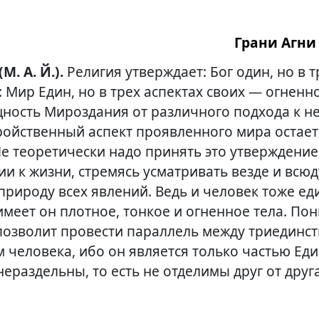
Грани Агни 
(М. А. Й.).
Религия утверждает: Бог один, но в т
 Мир Един, но в трех аспектах своих — огненн
щность Мироздания от различного подхода к н
Тройственный аспект проявленного мира остает
е теоретически надо принять это утверждение
и к жизни, стремясь усматривать везде и всюд
рироду всех явлений. Ведь и человек тоже еди
 имеет он плотное, тонкое и огненное тела. По
 позволит провести параллель между триединс
 человека, ибо он является только частью Еди
нераздельны, то есть не отделимы друг от друга