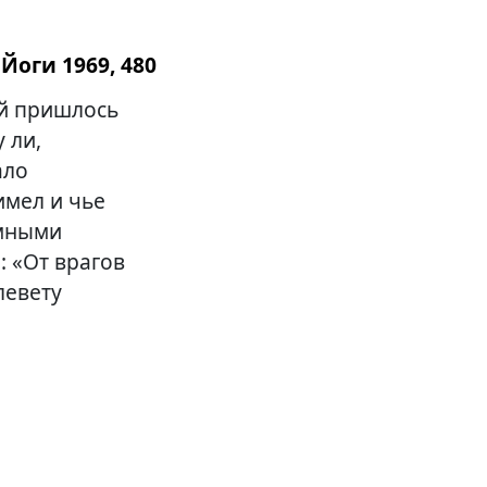
Йоги 1969, 480
ий пришлось
 ли,
ало
имел и чье
емными
 «От врагов
левету