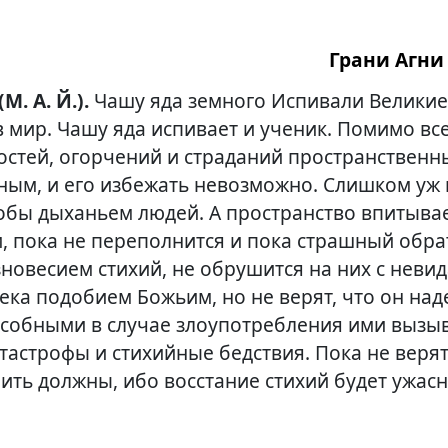
Грани Агни 
(М. А. Й.).
Чашу яда земного Испивали Великие
 мир. Чашу яда испивает и ученик. Помимо в
остей, огорчений и страданий пространственн
ным, и его избежать невозможно. Слишком уж
обы дыханьем людей. А пространство впитывае
и, пока не переполнится и пока страшный обра
новесием стихий, не обрушится на них с невид
ека подобием Божьим, но не верят, что он над
особными в случае злоупотребления ими вызы
тастрофы и стихийные бедствия. Пока не верят
ить должны, ибо восстание стихий будет ужас