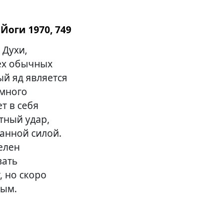
Йоги 1970, 749
 Духи,
сех обычных
ый яд является
 много
т в себя
тный удар,
анной силой.
елен
вать
, но скоро
ным.