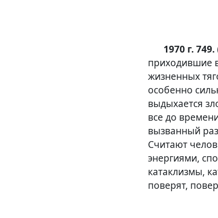
1970 г. 749. 
приходившие в
жизненных тяг
особенно силь
выдыхается зл
все до времен
вызванный раз
Считают челов
энергиями, сп
катаклизмы, ка
поверят, повер