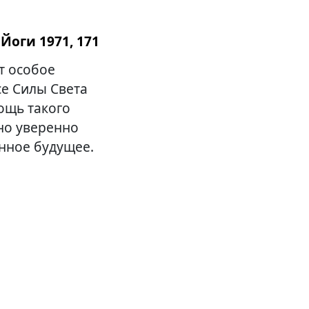
Йоги 1971, 171
т особое
се Силы Света
ощь такого
но уверенно
енное будущее.