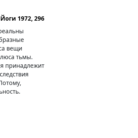
Йоги 1972, 296
реальны
образные
са вещи
олюса тьмы.
ия принадлежит
 следствия
Потому,
ьность.