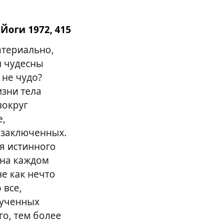
Йоги 1972, 415
атериально,
и чудесны
 не чудо?
изни тела
вокруг
е,
м заключенных.
ля истинного
 на каждом
е как нечто
 все,
зученных
о, тем более