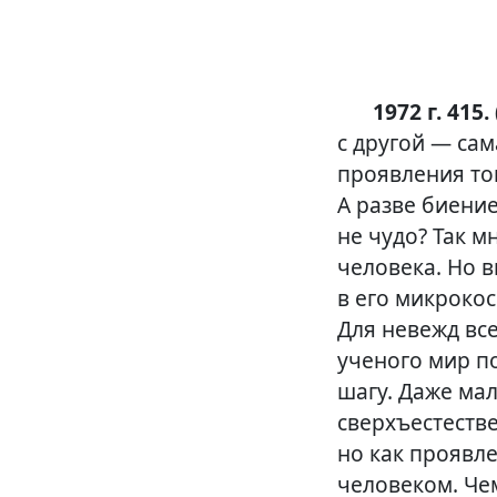
1972 г. 415.
с другой — сам
проявления то
А разве биение
не чудо? Так м
человека. Но 
в его микрокос
Для невежд все
ученого мир п
шагу. Даже мал
сверхъестестве
но как проявл
человеком. Че