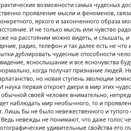
рактические возможности самых чудесных до
ественно проявление мысли и феноменов, связа
конкретного, яркого и законченного образа м
сстояние. И не только мысль или чувство радо
акже на расстоянии можно видеть, и слышать, 
дение, радио, телефон и так далее есть не что 
пытки дублировать чудесные способности чело
видение, яснослышание и все ясночувства буд
нормально, когда получат признание людей. Не
арлатанство, но новая ступень эволюции земн
И наука первая откроет двери в мир этих чуде
и обычной своей человек внимательно, непред
удет наблюдать мир необычного, то и проявле
ят. Лишь бы не было невежественного и тупого
 Ведь невежды не понимают, что даже голос ч
фотографические удивительные свойства его гл