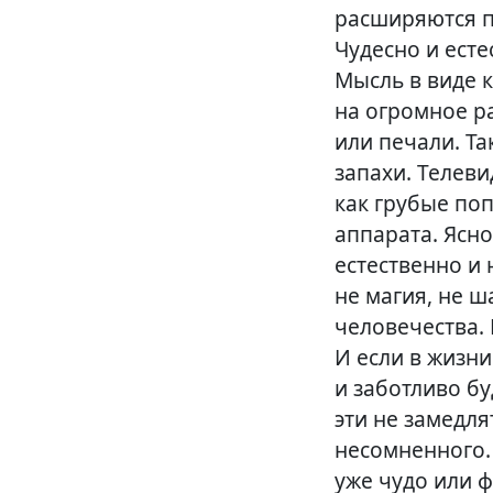
расширяются п
Чудесно и ест
Мысль в виде 
на огромное ра
или печали. Т
запахи. Телеви
как грубые по
аппарата. Ясно
естественно и 
не магия, не ш
человечества. 
И если в жизн
и заботливо б
эти не замедл
несомненного.
уже чудо или 