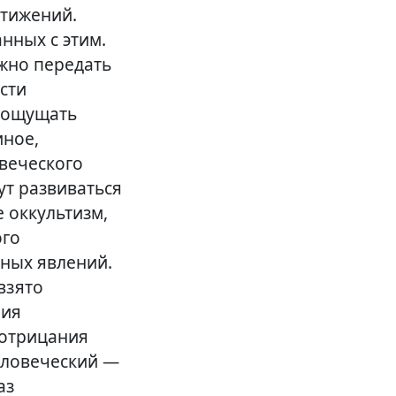
стижений.
нных с этим.
ожно передать
сти
и ощущать
иное,
веческого
ут развиваться
 оккультизм,
ого
сных явлений.
взято
ния
 отрицания
еловеческий —
аз