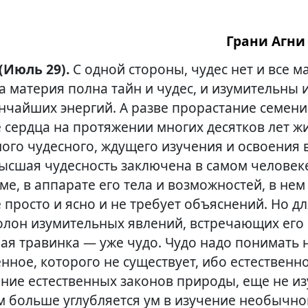
Грани Агни 
 (Июль 29).
С одной стороны, чудес нет и все м
а материя полна тайн и чудес, и изумительны 
нчайших энергий. А разве прорастание семени
 сердца на протяжении многих десятков лет ж
ного чудесного, ждущего изучения и освоения 
высшая чудесность заключена в самом человек
ме, в аппарате его тела и возможностей, в не
 просто и ясно и не требует объяснений. Но д
олон изумительных явлений, встречающих его
ая травинка — уже чудо. Чудо надо понимать н
нное, которого не существует, ибо естественно
ение естественных законов природы, еще не и
м больше углубляется ум в изучение необычног