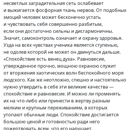
несветлых заградительная сеть ослабевает
и выжигается фосфорная ткань нервов. От подобных
эмоций человек может бесконечно устать
и чувствовать себя совершенно разбитым,
если они достаточно сильны и дисгармоничны.
Значит, самоконтроль означает и охрану здоровья.
Узда на всех чувствах ученика является ступенью,
не одолев которой не может он двинуться дальше.
«Спокойствие есть венец духа». Равновесие,
утвержденное прочно, мощною охраною служит
от вторжения хаотических волн беспокойного моря
людского. Как же неотложно, спешно и настоятельно
нужно утвердить в себе эти великие качества —
спокойствие и равновесие. И можно ли променять
их на
что-ли
бо или принести в жертву разным
мелким и крупным переживаниям, в которых
утопают обычные люди. Спокойствие достигается
большою ценой и готовностью ради него
пожертвовать всем, что его нарушает.