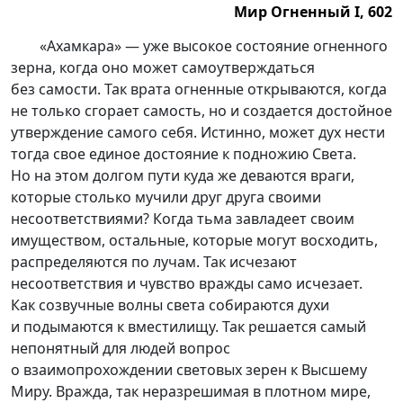
Мир Огненный I, 602
Мир Огненный I, 602.
«Ахамкара» — уже высокое состояние огненного
зерна, когда оно может самоутверждаться
без самости. Так врата огненные открываются, когда
не только сгорает самость, но и создается достойное
утверждение самого себя. Истинно, может дух нести
тогда свое единое достояние к подножию Света.
Но на этом долгом пути куда же деваются враги,
которые столько мучили друг друга своими
несоответствиями? Когда тьма завладеет своим
имуществом, остальные, которые могут восходить,
распределяются по лучам. Так исчезают
несоответствия и чувство вражды само исчезает.
Как созвучные волны света собираются духи
и подымаются к вместилищу. Так решается самый
непонятный для людей вопрос
о взаимопрохождении световых зерен к Высшему
Миру. Вражда, так неразрешимая в плотном мире,