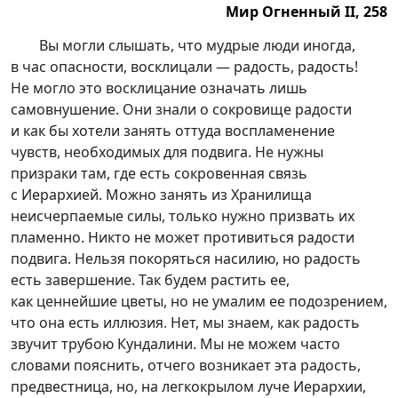
Мир Огненный II, 258
Мир Огненный II, 258.
Вы могли слышать, что мудрые люди иногда,
в час опасности, восклицали — радость, радость!
Не могло это восклицание означать лишь
самовнушение. Они знали о сокровище радости
и как бы хотели занять оттуда воспламенение
чувств, необходимых для подвига. Не нужны
призраки там, где есть сокровенная связь
с Иерархией. Можно занять из Хранилища
неисчерпаемые силы, только нужно призвать их
пламенно. Никто не может противиться радости
подвига. Нельзя покоряться насилию, но радость
есть завершение. Так будем растить ее,
как ценнейшие цветы, но не умалим ее подозрением,
что она есть иллюзия. Нет, мы знаем, как радость
звучит трубою Кундалини. Мы не можем часто
словами пояснить, отчего возникает эта радость,
предвестница, но, на легкокрылом луче Иерархии,