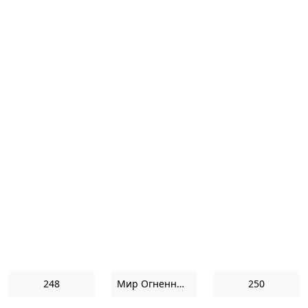
248
Мир Огненный III
250