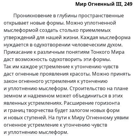
Мир Огненный III, 249
Мир Огненный III, 249.
Проникновение в глубины пространственные
открывает новые формы. Можно уплотненной
мыслеформой создать столько приемлемых
утверждений для нашей жизни. Каждая мыслеформа
нуждается в одухотворении человеческим духом.
Прикасание к различным понятиям Тонкого Мира
даст возможность одухотворить эти формы.
Так им каждое устремление к утончению чувств
даст огненные проявления красоты. Можно принять
закон огненного устремления к утончению
и уплотнению мыслеформ. Строительство на плане
земном и надземном может объединиться в этих
явленных устремлениях. Расширение горизонта
и границ творчества будет залогом новых форм
и новых ступеней. На пути к Миру Огненному уявим
огненное устремление к утончению чувств
и уплотнению мыслеформ.