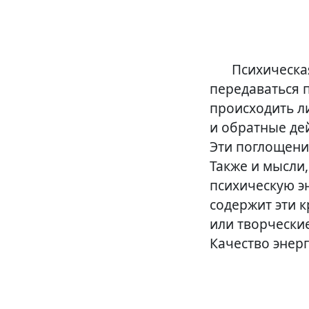
Мир Огн
Психическа
передаваться 
происходить л
и обратные дей
Эти поглощени
Также и мысли
психическую э
содержит эти к
или творчески
Качество энер