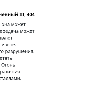
енный III, 404
и она может
передача может
ывают
 извне.
го разрушения.
етать
 Огонь
здражения
сталлами.