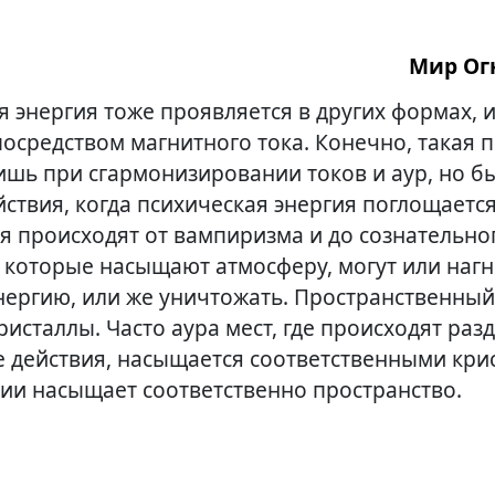
Мир Огн
енный III, 404.
я энергия тоже проявляется в других формах, 
посредством магнитного тока. Конечно, такая 
ишь при сгармонизировании токов и аур, но б
ствия, когда психическая энергия поглощается
я происходят от вампиризма и до сознательно
, которые насыщают атмосферу, могут или нагн
нергию, или же уничтожать. Пространственный
ристаллы. Часто аура мест, где происходят ра
е действия, насыщается соответственными кри
гии насыщает соответственно пространство.