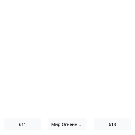
611
Мир Огненный III
613