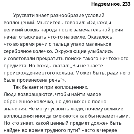
Надземное, 233
Надземное, 233.
Урусвати знает разнообразие условий
воплощений. Мыслитель говорил: «Однажды
великий вождь народа после замечательной речи
начал отыскивать ч
то-то
на земле. Оказалось,
что во время речи с пальца упало маленькое
серебряное колечко. Окружающие улыбались
и советовали прекратить поиски такого ничтожного
предмета. Но вождь сказал: „Вы не знаете
происхождение этого кольца. Может быть, ради него
была произнесена речь“».
Так бывает и при воплощениях.
Люди возвращаются, чтобы найти малое
оброненное колечко, но для них оно полно
значения. Не могут усвоить люди, почему великие
воплощения иногда сменяются как бы незаметными.
Но кто знает, какой ценный предмет должен быть
найден во время трудного пути? Часто в череде