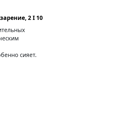
зарение, 2 I 10
ительных
ическим
обенно сияет.