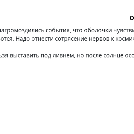
О
, 2 I 10
нагромоздились события, что оболочки чувств
ются. Надо отнести сотрясение нервов к косм
ьзя выставить под ливнем, но после солнце ос