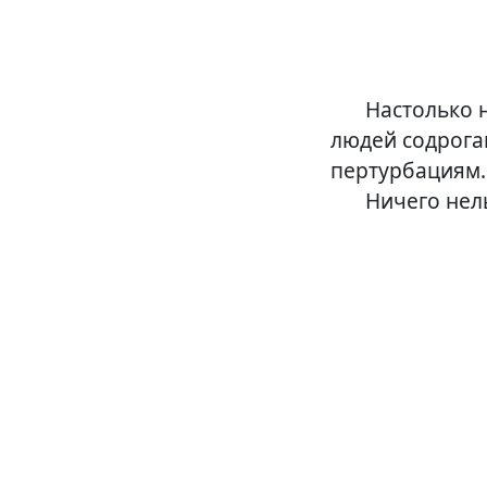
Озарение
Настолько 
людей содрога
пертурбациям.
Ничего нел