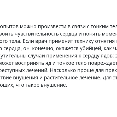
110.
опытов можно произвести в связи с тонким те
своить чувствительность сердца и понять моме
го тела. Если врач применит технику отнятия
 сердца, он, конечно, окажется убийцей, как ч
утительны случаи применения к сердцу ядов: 
может воспринять яд и тонкое тело повреждае
реступных лечений. Насколько проще для пре
ствие внушения и растительное лечение. Для э
ющих, что такое внушение.