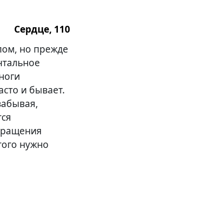
Сердце, 110
лом, но прежде
нтальное
 ноги
асто и бывает.
забывая,
тся
кращения
того нужно