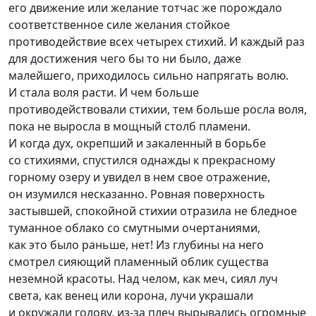
его движение или желание тотчас же порождало
соответственное силе желания стойкое
противодействие всех четырех стихий. И каждый раз
для достижения чего бы то ни было, даже
малейшего, приходилось сильно напрягать волю.
И стала воля расти. И чем больше
противодействовали стихии, тем больше росла воля,
пока не выросла в мощный столб пламени.
И когда дух, окрепший и закаленный в борьбе
со стихиями, спустился однажды к прекрасному
горному озеру и увидел в нем свое отражение,
он изумился несказанно. Ровная поверхность
застывшей, спокойной стихии отразила не бледное
туманное облако со смутными очертаниями,
как это было раньше, нет! Из глубины на него
смотрел сияющий пламенный облик существа
неземной красоты. Над челом, как меч, сиял луч
света, как венец или корона, лучи украшали
и окружали голову,
из-за
плеч вырывались огромные