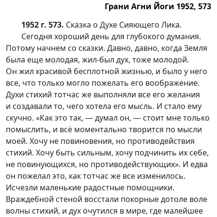
Грани Агни Йоги 1952, 573
1952 г. 573.
Сказка о Духе Сияющего Лика.
Сегодня хороший день для глубокого думания.
Потому начнем со сказки. Давно, давно, когда Земля
была еще молодая,
жил-был
дух, тоже молодой.
Он жил красивой бесплотной жизнью, и было у него
все, что только могло пожелать его воображение.
Духи стихий тотчас же выполняли все его желания
и создавали то, чего хотела его мысль. И стало ему
скучно. «Как это так, — думал он, — стоит мне только
помыслить, и всё моментально творится по мысли
моей. Хочу не повиновения, но противодействия
стихий. Хочу быть сильным, хочу подчинить их себе,
не повинующихся, но противодействующих». И едва
он пожелал это, как тотчас же все изменилось.
Исчезли маленькие радостные помощники.
Враждебной стеной восстали покорные дотоле воле
волны стихий, и дух очутился в мире, где малейшее