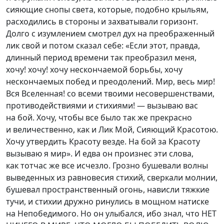
сияющие снопы света, которые, подобно крыльям,
расходились в стороны и захватывали горизонт.
Долго с изумлением смотрел дух на преображенный
лик свой и потом сказал себе: «Если этот, правда,
длинный период времени так преобразил меня,
хочу! хочу! хочу нескончаемой борьбы, хочу
нескончаемых побед и преодолений. Мир, весь мир!
Вся Вселенная! со всеми твоими несовершенствами,
противодействиями и стихиями! — вызываю вас
на бой. Хочу, чтобы все было так же прекрасно
и величественно, как и Лик Мой, Сияющий Красотою.
Хочу утвердить Красоту везде. На бой за Красоту
вызываю я мир». И едва он произнес эти слова,
как тотчас же все исчезло. Грозно бушевали волны
выведенных из равновесия стихий, сверкали молнии,
бушевал пространственный огонь, нависли тяжкие
тучи, и стихии дружно ринулись в мощном натиске
на Непобедимого. Но он улыбался, ибо знал, что НЕТ