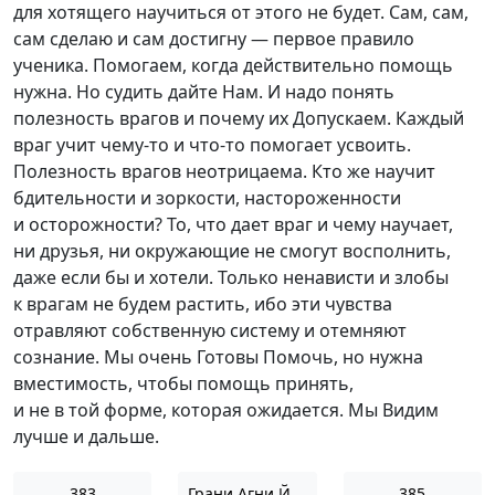
для хотящего научиться от этого не будет. Сам, сам,
сам сделаю и сам достигну — первое правило
ученика. Помогаем, когда действительно помощь
нужна. Но судить дайте Нам. И надо понять
полезность врагов и почему их Допускаем. Каждый
враг учит
чему-то
и ч
то-то
помогает усвоить.
Полезность врагов неотрицаема. Кто же научит
бдительности и зоркости, настороженности
и осторожности? То, что дает враг и чему научает,
ни друзья, ни окружающие не смогут восполнить,
даже если бы и хотели. Только ненависти и злобы
к врагам не будем растить, ибо эти чувства
отравляют собственную систему и отемняют
сознание. Мы очень Готовы Помочь, но нужна
вместимость, чтобы помощь принять,
и не в той форме, которая ожидается. Мы Видим
лучше и дальше.
383
Грани Агни Йоги 1965
385