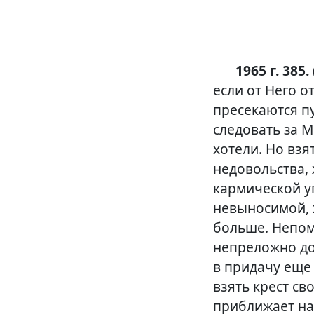
1965 г. 385.
если от Него 
пресекаются пу
следовать за М
хотели. Но взя
недовольства, 
кармической уп
невыносимой, 
больше. Непом
непреложно до
в придачу еще 
взять крест св
приближает на