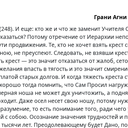
Грани Агни 
(248). И еще: кто же и что же заменит Учителя 
отказаться? Потому отречение от Иерархии не
ти продвижения. Те, кто не хочет взять крест с
ною, не преуспеют. Следовать, не взявши крес
ть крест — это значит отказаться от жалоб, сет
желания впасть в тягость и это значит смирен
латой старых долгов. И когда тяжесть креста 
хорошо тогда помнить, что Сам Просил нагру
ерная ноша не может дух уничтожить, а подн
ходит. Даже осел несет свою ношу, потому ну
разумение, то есть понимание того, ради чего 
ой с собою. Осознание значения трудностей и 
 тысячи лет. Преодолевающему будет Дано, п