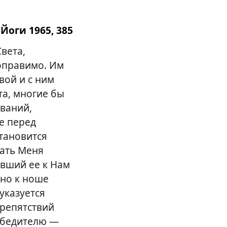
Йоги 1965, 385
Света,
поправимо. Им
вой и с ним
та, многие бы
ований,
ие перед
становится
жать Меня
явший ее к Нам
жно к ноше
указуется
препятствий
обедителю —